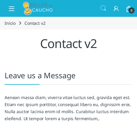
Saltar a la navegación
Saltar al contenido
Open
0
Inicio
Contact v2
Contact v2
Leave us a Message
Aenean massa diam, viverra vitae luctus sed, gravida eget est.
Etiam nec ipsum porttitor, consequat libero eu, dignissim eros.
Nulla auctor lacinia enim id mollis. Curabitur luctus interdum
eleifend. Ut tempor lorem a turpis fermentum,.