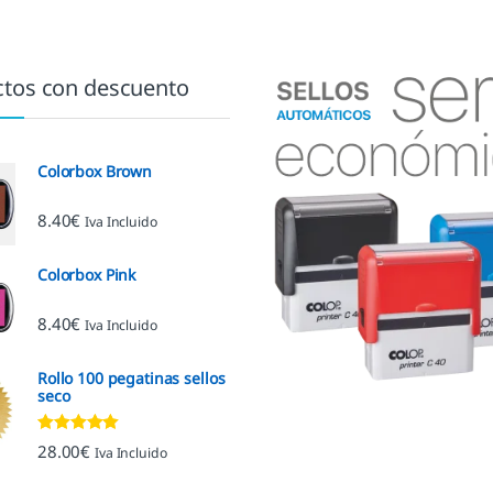
tos con descuento
Colorbox Brown
8.40
€
Iva Incluido
Colorbox Pink
8.40
€
Iva Incluido
Rollo 100 pegatinas sellos
seco
Valorado con
28.00
€
Iva Incluido
5.00
de 5