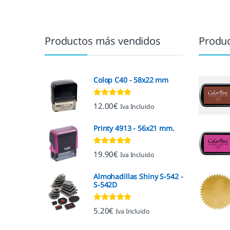
Marcas De Carrusel
Productos más vendidos
Produc
Colop C40 - 58x22 mm
Valorado con
12.00
€
Iva Incluido
5.00
de 5
Printy 4913 - 56x21 mm.
Valorado con
19.90
€
Iva Incluido
4.92
de 5
Almohadillas Shiny S-542 -
S-542D
Valorado con
5.20
€
Iva Incluido
5.00
de 5