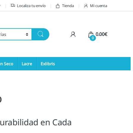
r
Localiza tu envío
Tienda
Mi cuenta
My Account
0.00
€
0
en Seco
Lacre
Exlibris
o
urabilidad en Cada