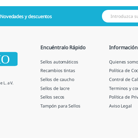
E
e
Novedades y descuentos
m
a
i
l
*
Encuéntralo Rápido
Información
Sellos automáticos
Quienes somo
Recambios tintas
Política de Co
Sellos de caucho
Control de Cal
 L. a V.
Sellos de lacre
Terminos y co
Sellos secos
Política de Pr
Tampón para Sellos
Aviso Legal