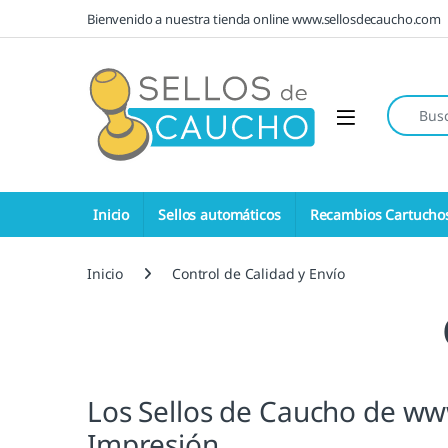
Saltar a la navegación
Saltar al contenido
Bienvenido a nuestra tienda online www.sellosdecaucho.com
Búsqueda
Open
Inicio
Sellos automáticos
Recambios Cartucho
Inicio
Control de Calidad y Envío
Los Sellos de Caucho de ww
Impresión