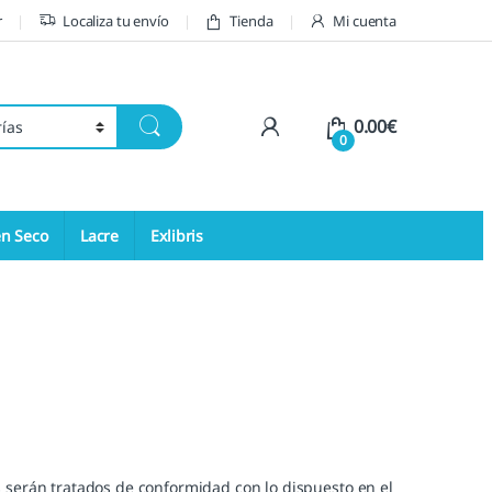
r
Localiza tu envío
Tienda
Mi cuenta
My Account
0.00
€
0
en Seco
Lacre
Exlibris
 serán tratados de conformidad con lo dispuesto en el