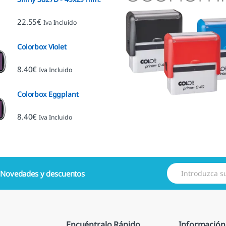
22.55
€
Iva Incluido
Colorbox Violet
8.40
€
Iva Incluido
Colorbox Eggplant
8.40
€
Iva Incluido
E
e
Novedades y descuentos
m
a
i
l
*
Encuéntralo Rápido
Información