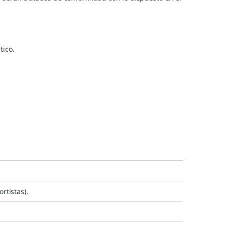
tico.
rtistas).