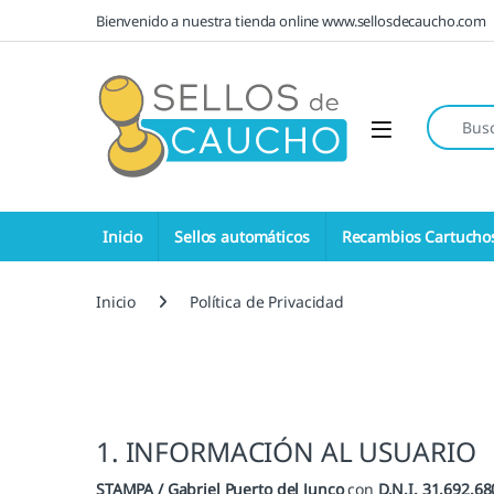
Saltar a la navegación
Saltar al contenido
Bienvenido a nuestra tienda online www.sellosdecaucho.com
Búsqueda
Open
Inicio
Sellos automáticos
Recambios Cartucho
Inicio
Política de Privacidad
1. INFORMACIÓN AL USUARIO
STAMPA / Gabriel Puerto del Junco
con
D.N.I. 31.692.68