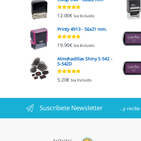
Valorado con
12.00
€
Iva Incluido
5.00
de 5
Printy 4913 - 56x21 mm.
Valorado con
19.90
€
Iva Incluido
4.92
de 5
Almohadillas Shiny S-542 -
S-542D
Valorado con
5.20
€
Iva Incluido
5.00
de 5
Suscríbete Newsletter
...y recib