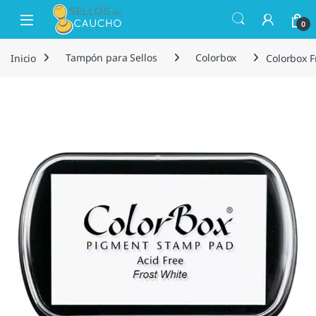
Saltar a la navegación
Saltar al contenido
Open
0
Inicio
Tampón para Sellos
Colorbox
Colorbox F