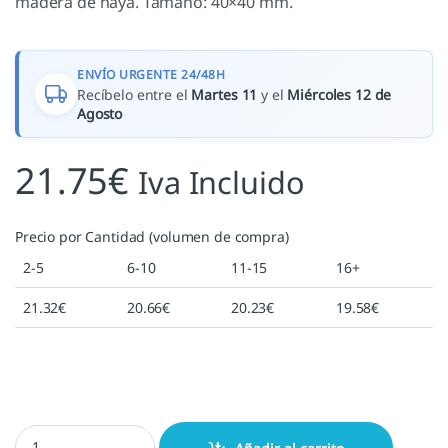
madera de haya. Tamaño: 40×40 mm.
ENVÍO URGENTE 24/48H
Recíbelo entre el
Martes 11
y el
Miércoles 12 de
Agosto
21.75
€
Iva Incluido
Precio por Cantidad (volumen de compra)
2-5
6-10
11-15
16+
21.32
€
20.66
€
20.23
€
19.58
€
Avioneta Anuncio cantidad