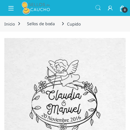
Saltar a la navegación
Saltar al contenido
Open
0
Inicio
Sellos de boda
Cupido