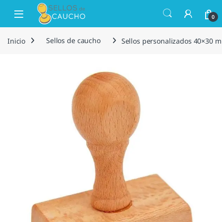
Saltar a la navegación
Saltar al contenido
Open
0
Inicio
Sellos de caucho
Sellos personalizados 40×30 