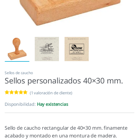
Sellos de caucho
Sellos personalizados 40×30 mm.
(
1
valoración de cliente)
Valorado con
1
5.00
de 5 en
Disponibilidad:
Hay existencias
base a
valoración de
un cliente
Sello de caucho rectangular de 40×30 mm. finamente
acabado y montado en una montura de madera.