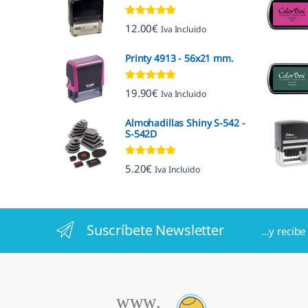
Valorado con
12.00
€
Iva Incluido
5.00
de 5
Printy 4913 - 56x21 mm.
Valorado con
19.90
€
Iva Incluido
4.92
de 5
Almohadillas Shiny S-542 -
S-542D
Valorado con
5.20
€
Iva Incluido
5.00
de 5
Suscríbete Newsletter
...y recib