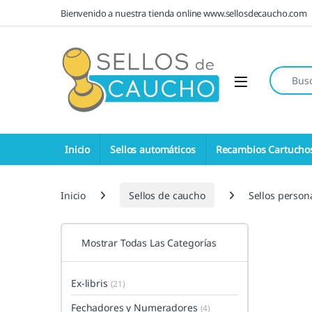
Saltar a la navegación
Saltar al contenido
Bienvenido a nuestra tienda online www.sellosdecaucho.com
Búsqueda
Open
Inicio
Sellos automáticos
Recambios Cartucho
Inicio
Sellos de caucho
Sellos perso
Mostrar Todas Las Categorías
Ex-libris
(21)
Fechadores y Numeradores
(4)