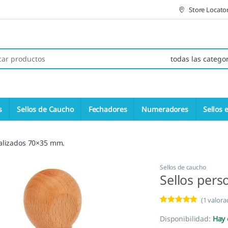
Store Locato
 de:
s
Sellos de Caucho
Fechadores
Numeradores
Sellos 
nalizados 70×35 mm.
Sellos de caucho
Sellos per
(
1
valorac
Valorado con
1
5.00
de 5 en
Disponibilidad:
Hay 
base a