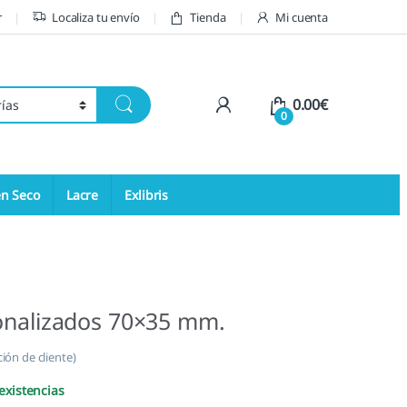
r
Localiza tu envío
Tienda
Mi cuenta
My Account
0.00
€
0
en Seco
Lacre
Exlibris
sonalizados 70×35 mm.
ión de cliente)
existencias