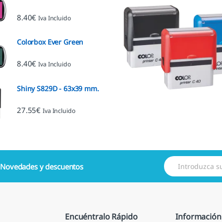
8.40
€
Iva Incluido
Colorbox Ever Green
8.40
€
Iva Incluido
Shiny S829D - 63x39 mm.
27.55
€
Iva Incluido
E
e
Novedades y descuentos
m
a
i
l
*
Encuéntralo Rápido
Información