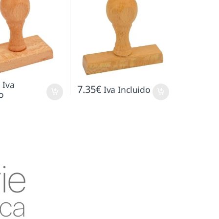
€
Iva
7.35
€
Iva Incluido
o