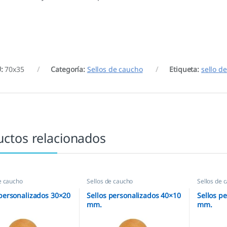
U:
70x35
Categoría:
Sellos de caucho
Etiqueta:
sello d
uctos relacionados
e caucho
Sellos de caucho
Sellos de 
 personalizados 30×20
Sellos personalizados 40×10
Sellos p
mm.
mm.