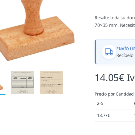
valoración de
un cliente
Resalte toda su do
70×35 mm. Necesita
ENVÍO U
Recíbelo 
14.05
€
I
Precio por Cantidad
2-5
13.77
€