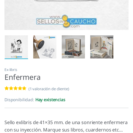
Ex-libris
Enfermera
(
1
valoración de cliente)
Valorado con
1
5.00
de 5 en
Disponibilidad:
Hay existencias
base a
valoración de
un cliente
Sello exlibris de 41×35 mm. de una sonriente enfermera
con su inyección. Marque sus libros, cuardernos etc…