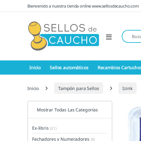
Saltar a la navegación
Saltar al contenido
Bienvenido a nuestra tienda online www.sellosdecaucho.com
Búsqueda
Open
Inicio
Sellos automáticos
Recambios Cartucho
Inicio
Tampón para Sellos
Izink
Mostrar Todas Las Categorías
Ex-libris
(21)
Fechadores y Numeradores
(4)