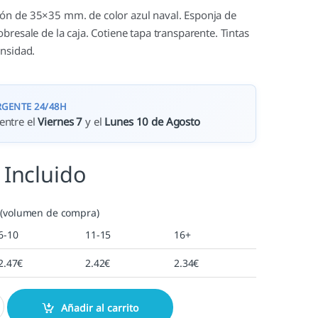
ón de 35×35 mm. de color azul naval. Esponja de
bresale de la caja. Cotiene tapa transparente. Tintas
ensidad.
RGENTE 24/48H
entre el
Viernes 7
y el
Lunes 10 de Agosto
 Incluido
 (volumen de compra)
6-10
11-15
16+
2.47
€
2.42
€
2.34
€
aval cantidad
Añadir al carrito