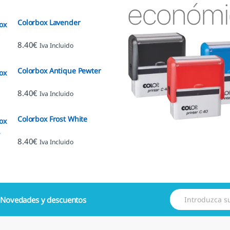
Colorbox Lavender
8.40
€
Iva Incluido
Colorbox Antique Pewter
8.40
€
Iva Incluido
Colorbox Frost White
8.40
€
Iva Incluido
E
e
Novedades y descuentos
m
a
i
l