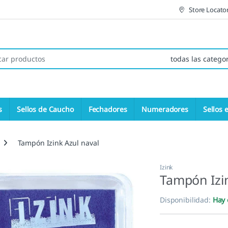
Store Locato
 de:
s
Sellos de Caucho
Fechadores
Numeradores
Sellos 
Tampón Izink Azul naval
Izink
Tampón Izin
Disponibilidad:
Hay 