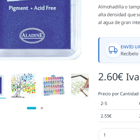
Almohadilla o tamp
alta densidad que so
al agua de gran int
ENVÍO U
Recíbelo 
2.60
€
Iva
Precio por Cantidad
2-5
2.55
€
Tampón Izink Azul n