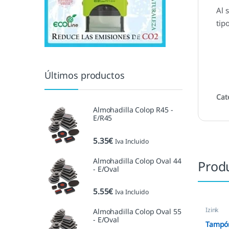
Al 
tip
Últimos productos
Cat
Almohadilla Colop R45 -
E/R45
5.35
€
Iva Incluido
Almohadilla Colop Oval 44
Prod
- E/Oval
5.55
€
Iva Incluido
Izink
Almohadilla Colop Oval 55
- E/Oval
Tampón