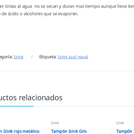
ser tintas al agua no se secan y duran mas tiempo aunque lleve ti
o de ácido o alcoholes que se evaporen.
egoría:
Izink
Etiqueta:
Izink azul naval
uctos relacionados
Izink
Izink
 Izink rojo metálico
Tampón Izink Gris
Tampón I