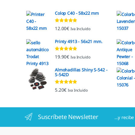
Colop C40 - 58x22 mm
Valorado con
12.00
€
Iva Incluido
5.00
de 5
Printy 4913 - 56x21 mm.
Valorado con
19.90
€
Iva Incluido
4.92
de 5
Almohadillas Shiny S-542 -
S-542D
Valorado con
5.20
€
Iva Incluido
5.00
de 5
Suscríbete Newsletter
...y recib