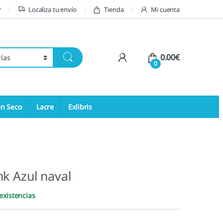
r
Localiza tu envío
Tienda
Mi cuenta
My Account
0.00
€
0
en Seco
Lacre
Exlibris
k Azul naval
existencias