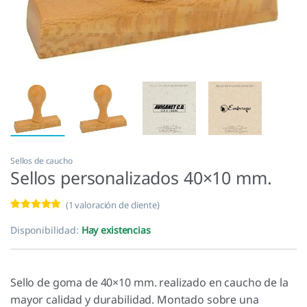
Sellos de caucho
Sellos personalizados 40×10 mm.
(
1
valoración de cliente)
Valorado con
1
5.00
de 5 en
Disponibilidad:
Hay existencias
base a
valoración de
un cliente
Sello de goma de 40×10 mm. realizado en caucho de la
mayor calidad y durabilidad. Montado sobre una