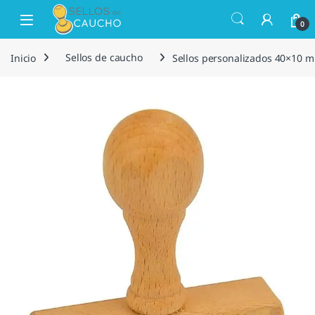
Saltar a la navegación
Saltar al contenido
Open
0
Inicio
Sellos de caucho
Sellos personalizados 40×10 