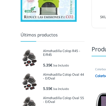
SK
Últimos productos
Prod
Almohadilla Colop R45 -
E/R45
5.35
€
Iva Incluido
Colorbo
Almohadilla Colop Oval 44
Colorb
- E/Oval
5.55
€
Iva Incluido
Almohadilla Colop Oval 55
- E/Oval