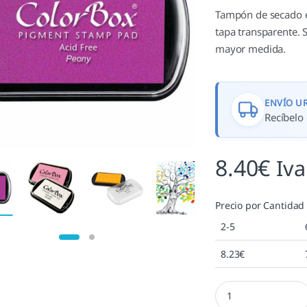
Tampón de secado es
tapa transparente. 
mayor medida.
ENVÍO U
Recíbelo 
8.40
€
Iva
Precio por Cantidad
2-5
8.23
€
Colorbox Peony cant