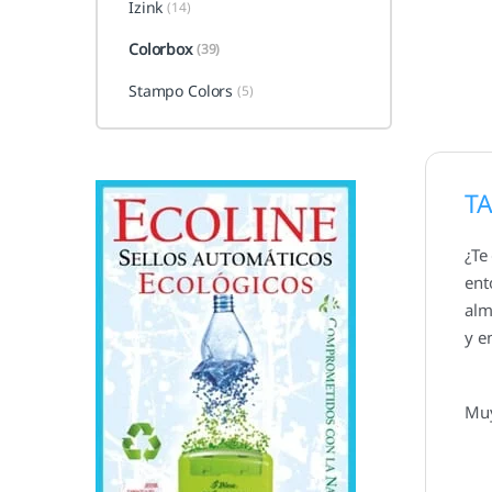
Izink
(14)
Colorbox
(39)
Stampo Colors
(5)
T
¿Te
ent
alm
y e
Muy