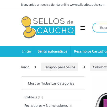
Saltar a la navegación
Saltar al contenido
Bienvenido a nuestra tienda online www.sellosdecaucho.com
Búsqueda
Open
Inicio
Sellos automáticos
Recambios Cartucho
Inicio
Tampón para Sellos
Colorbox
Mostrar Todas Las Categorías
Ex-libris
(21)
Fechadores y Numeradores
(4)