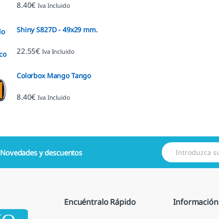
8.40
€
Iva Incluido
Shiny S827D - 49x29 mm.
22.55
€
Iva Incluido
Colorbox Mango Tango
8.40
€
Iva Incluido
E
e
Novedades y descuentos
m
a
i
l
*
Encuéntralo Rápido
Información