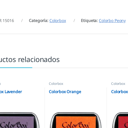
U:
15016
Categoría:
Colorbox
Etiqueta:
Colorbo Peony
uctos relacionados
x
Colorbox
Colorbox
ox Lavender
Colorbox Orange
Colorbox