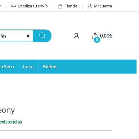
r
Localiza tu envío
Tienda
Mi cuenta
My Account
0.00
€
0
en Seco
Lacre
Exlibris
eony
existencias