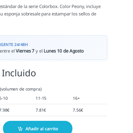
tándar de la serie Colorbox. Color Peony, incluye
Su esponja sobresale para estampar los sellos de
RGENTE 24/48H
entre el
Viernes 7
y el
Lunes 10 de Agosto
 Incluido
 (volumen de compra)
6-10
11-15
16+
7.98
€
7.81
€
7.56
€
idad
Añadir al carrito