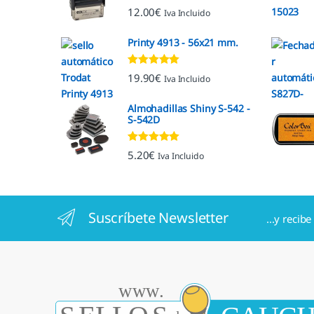
Valorado con
12.00
€
Iva Incluido
5.00
de 5
Printy 4913 - 56x21 mm.
Valorado con
19.90
€
Iva Incluido
4.92
de 5
Almohadillas Shiny S-542 -
S-542D
Valorado con
5.20
€
Iva Incluido
5.00
de 5
Suscríbete Newsletter
...y recib