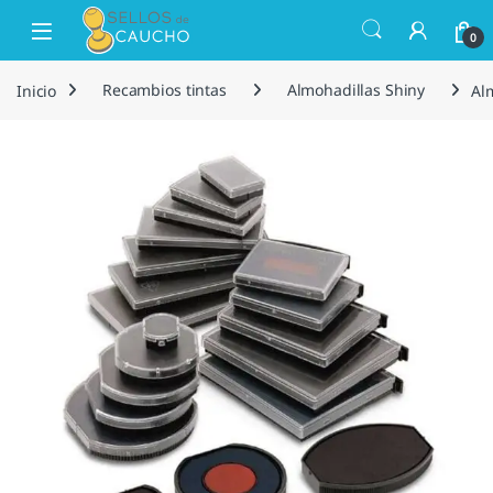
Saltar a la navegación
Saltar al contenido
Open
0
Inicio
Recambios tintas
Almohadillas Shiny
Al