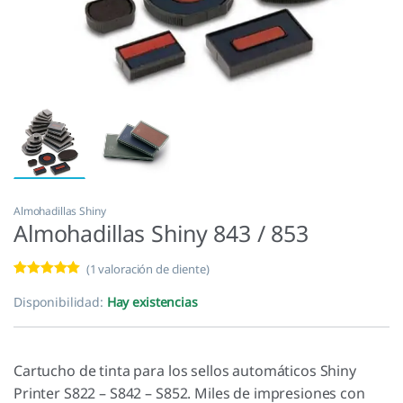
Almohadillas Shiny
Almohadillas Shiny 843 / 853
(
1
valoración de cliente)
Valorado con
1
5.00
de 5 en
Disponibilidad:
Hay existencias
base a
valoración de
un cliente
Cartucho de tinta para los sellos automáticos Shiny
Printer S822 – S842 – S852. Miles de impresiones con