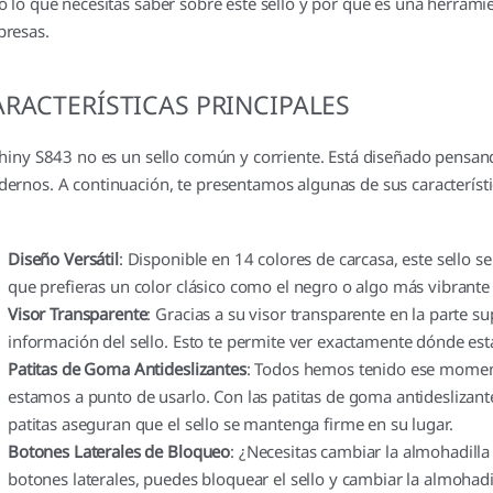
o lo que necesitas saber sobre este sello y por qué es una herrami
resas.
ARACTERÍSTICAS PRINCIPALES
Shiny S843 no es un sello común y corriente. Está diseñado pensan
ernos. A continuación, te presentamos algunas de sus característ
Diseño Versátil
: Disponible en 14 colores de carcasa, este sello se
que prefieras un color clásico como el negro o algo más vibrante 
Visor Transparente
: Gracias a su visor transparente en la parte su
información del sello. Esto te permite ver exactamente dónde es
Patitas de Goma Antideslizantes
: Todos hemos tenido ese momento
estamos a punto de usarlo. Con las patitas de goma antideslizante
patitas aseguran que el sello se mantenga firme en su lugar.
Botones Laterales de Bloqueo
: ¿Necesitas cambiar la almohadill
botones laterales, puedes bloquear el sello y cambiar la almohadi