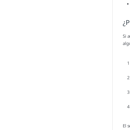
¿P
Si 
alg
El 