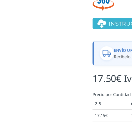
ENVÍO U
Recíbelo 
17.50
€
I
Precio por Cantidad
2-5
17.15
€