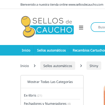
Saltar a la navegación
Saltar al contenido
Bienvenido a nuestra tienda online www.sellosdecaucho.com
Búsqueda
Open
Inicio
Sellos automáticos
Recambios Cartucho
Inicio
Sellos automáticos
Shiny
Mostrar Todas Las Categorías
Ex-libris
(21)
Fechadores y Numeradores
(4)