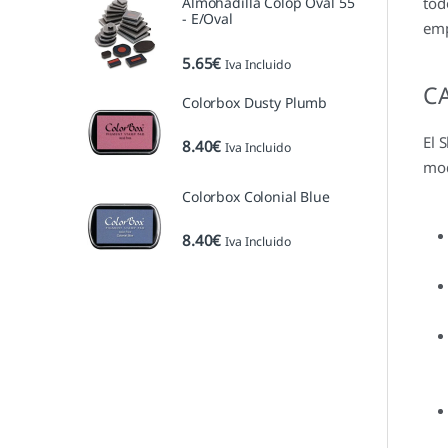
Almohadilla Colop Oval 55
tod
- E/Oval
emp
5.65
€
Iva Incluido
C
Colorbox Dusty Plumb
El 
8.40
€
Iva Incluido
mod
Colorbox Colonial Blue
8.40
€
Iva Incluido