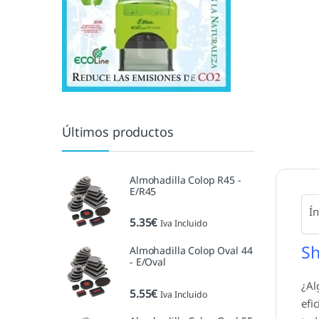
Últimos productos
Almohadilla Colop R45 -
E/R45
Í
5.35
€
Iva Incluido
Sh
Almohadilla Colop Oval 44
- E/Oval
¿Al
5.55
€
Iva Incluido
efi