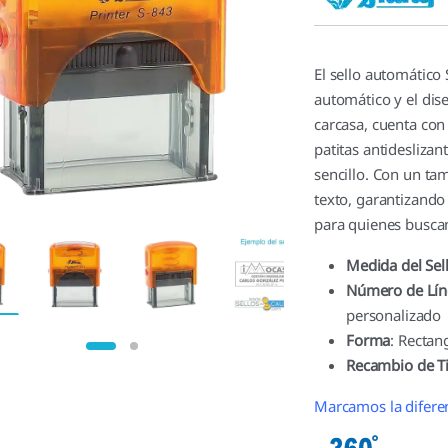
valoracione
s de
clientes
El sello automático
automático y el dis
carcasa, cuenta con
patitas antideslizan
sencillo. Con un ta
texto, garantizando
para quienes buscan
Medida del Sel
Número de Lí
personalizado
Forma
: Rectan
Recambio de T
Marcamos la difere