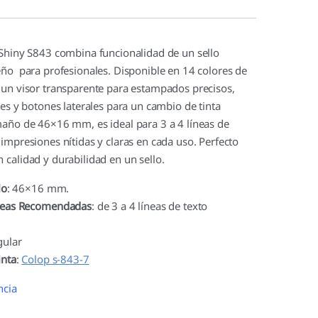
 Shiny S843 combina funcionalidad de un sello
eño para profesionales. Disponible en 14 colores de
 un visor transparente para estampados precisos,
tes y botones laterales para un cambio de tinta
maño de 46×16 mm, es ideal para 3 a 4 líneas de
 impresiones nítidas y claras en cada uso. Perfecto
 calidad y durabilidad en un sello.
lo
: 46×16 mm.
neas Recomendadas
: de 3 a 4 líneas de texto
gular
inta
:
Colop s-843-7
ncia