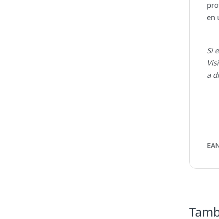
pro
en 
Si 
Vis
a d
EAN
Tamb