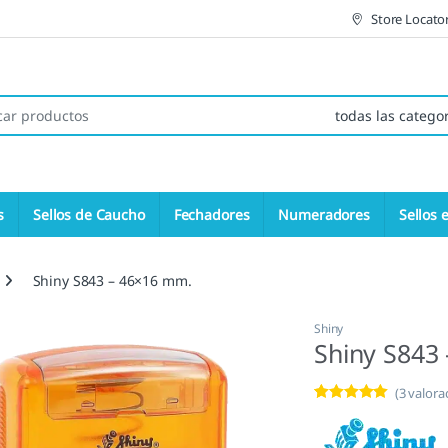
Store Locato
 de:
s
Sellos de Caucho
Fechadores
Numeradores
Sellos 
Shiny S843 – 46×16 mm.
Shiny
Shiny S843
(
3
valorac
Valorado con
3
5.00
de 5 en
base a