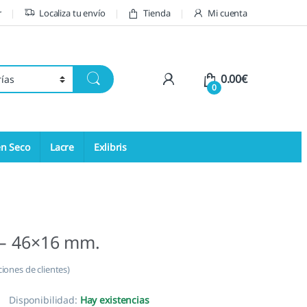
r
Localiza tu envío
Tienda
Mi cuenta
My Account
0.00
€
0
en Seco
Lacre
Exlibris
 – 46×16 mm.
iones de clientes)
Disponibilidad:
Hay existencias