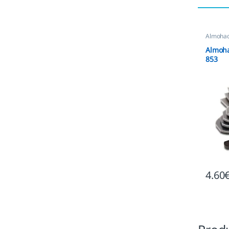
Almohadi
Almoha
853
4.60