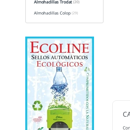
Almohadillas Trodat
(20)
Almohadillas Colop
(29)
C
Con