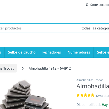
Store Locato
 de:
s
Sellos de Caucho
Fechadores
Numeradores
Sellos 
as Trodat
Almohadilla 4912 – 6/4912
Almohadillas Trodat
Almohadilla
(
2
valorac
Valorado con
2
5.00
de 5 en
Disponibilidad:
Hay 
base a