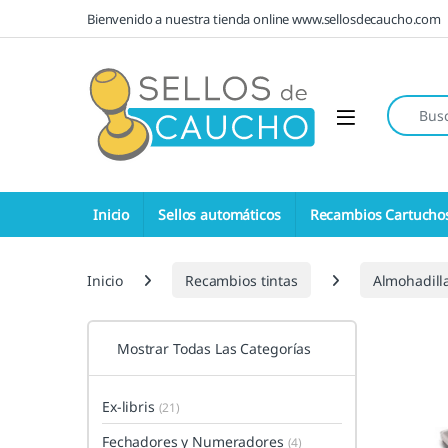
Saltar a la navegación
Saltar al contenido
Bienvenido a nuestra tienda online www.sellosdecaucho.com
Búsqueda
Open
Inicio
Sellos automáticos
Recambios Cartucho
Inicio
Recambios tintas
Almohadill
Mostrar Todas Las Categorías
Ex-libris
(21)
Fechadores y Numeradores
(4)