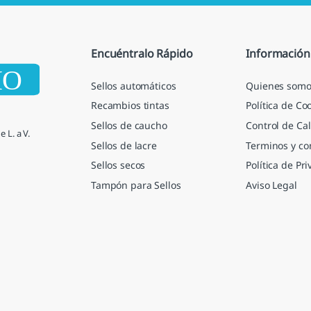
i
l
*
Encuéntralo Rápido
Información
Sellos automáticos
Quienes somo
Recambios tintas
Política de Co
Sellos de caucho
Control de Cal
 L. a V.
Sellos de lacre
Terminos y co
Sellos secos
Política de Pr
Tampón para Sellos
Aviso Legal