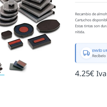
valoracione
s de
clientes
Recambio de almohad
Cartuchos disponible
Estas tintas son dur
nítida.
ENVÍO U
Recíbelo 
4.25
€
Iva