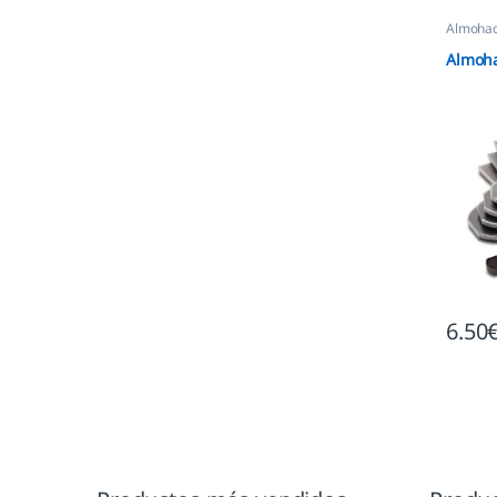
Almohadi
Almoha
6.50
Marcas De Carrusel