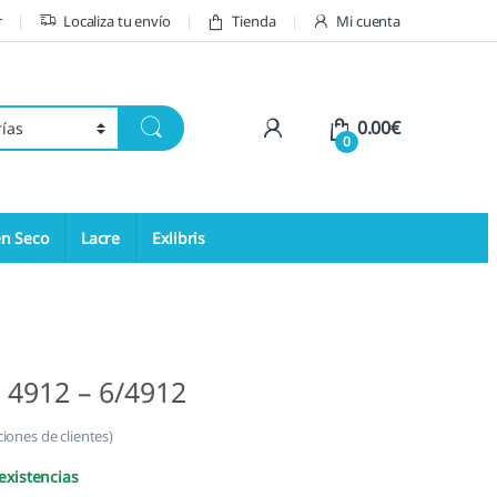
r
Localiza tu envío
Tienda
Mi cuenta
My Account
0.00
€
0
en Seco
Lacre
Exlibris
 4912 – 6/4912
iones de clientes)
existencias