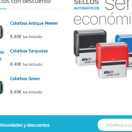
tos con descuento
Colorbox Antique Pewter
8.40
€
Iva Incluido
Colorbox Turquoise
8.40
€
Iva Incluido
Colorbox Green
8.40
€
Iva Incluido
E
e
Novedades y descuentos
m
a