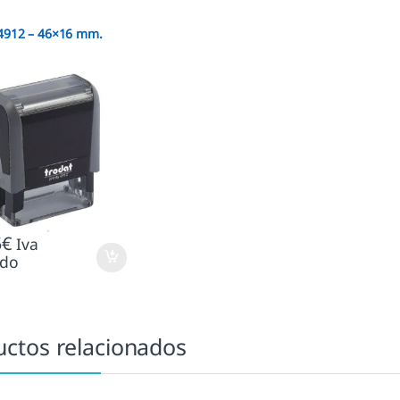
 4912 – 46×16 mm.
5
€
Iva
ido
uctos relacionados