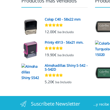
Productos más vendidos
Produc
Colop C40 - 58x22 mm
Valorado con
12.00
€
Iva Incluido
5.00
de 5
Printy 4913 - 56x21 mm.
Valorado con
19.90
€
Iva Incluido
4.92
de 5
Almohadillas Shiny S-542 -
S-542D
Valorado con
5.20
€
Iva Incluido
5.00
de 5
Suscríbete Newsletter
...y recib