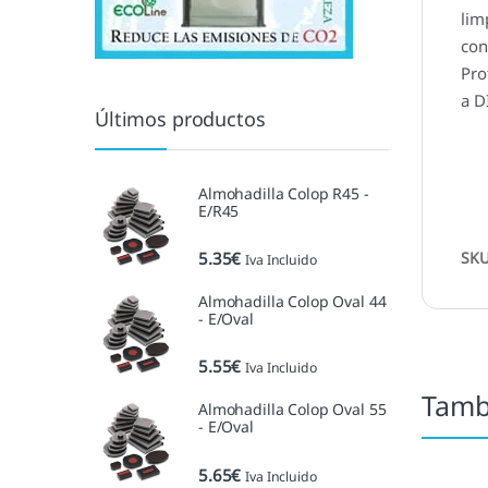
lim
con
Pro
a D
Últimos productos
Almohadilla Colop R45 -
E/R45
5.35
€
SK
Iva Incluido
Almohadilla Colop Oval 44
- E/Oval
5.55
€
Iva Incluido
Tamb
Almohadilla Colop Oval 55
- E/Oval
5.65
€
Iva Incluido