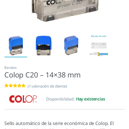
Baratos
Colop C20 – 14×38 mm
(
1
valoración de cliente)
Valorado con
1
5.00
de 5 en
Disponibilidad:
Hay existencias
base a
valoración de
un cliente
Sello automático de la serie económica de Colop. El