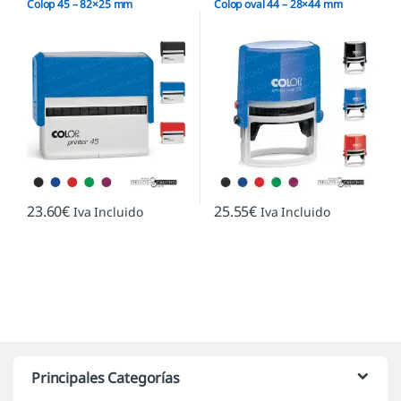
Colop 45 – 82×25 mm
Colop oval 44 – 28×44 mm
23.60
€
25.55
€
Iva Incluido
Iva Incluido
Marcas De Carrusel
Principales Categorías