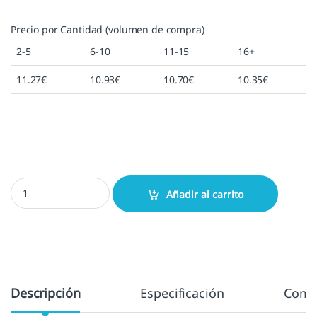
Precio por Cantidad (volumen de compra)
2-5
6-10
11-15
16+
11.27
€
10.93
€
10.70
€
10.35
€
Colop 10 - 10x27 mm cantidad
Añadir al carrito
Descripción
Especificación
Come