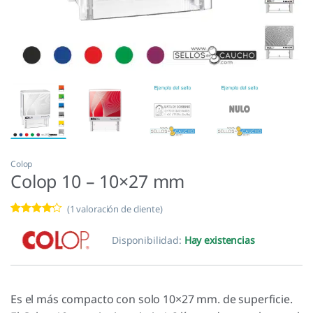
Colop
Colop 10 – 10×27 mm
(
1
valoración de cliente)
Valorado
1
con
4.00
Disponibilidad:
Hay existencias
de 5 en
base a
valoración
de un
cliente
Es el más compacto con solo 10×27 mm. de superficie.