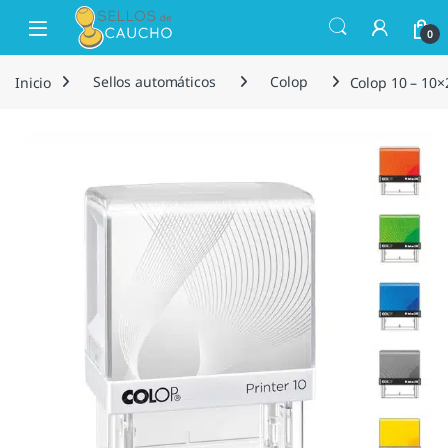
Saltar a la navegación
Saltar al contenido
Open
0
Inicio
Sellos automáticos
Colop
Colop 10 – 10