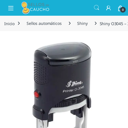
Saltar a la navegación
Saltar al contenido
Open
0
Inicio
Sellos automáticos
Shiny
Shiny O3045 –