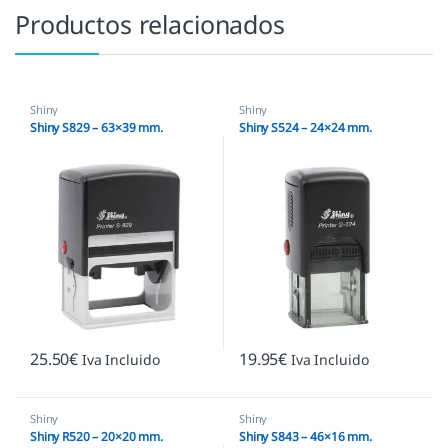
Productos relacionados
Shiny
Shiny
Shiny S829 – 63×39 mm.
Shiny S524 – 24×24 mm.
25.50
€
19.95
€
Iva Incluido
Iva Incluido
Shiny
Shiny
Shiny R520 – 20×20 mm.
Shiny S843 – 46×16 mm.