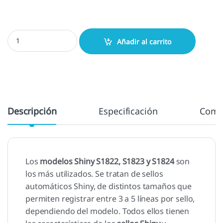
Shiny S835 - 30x20 mm. cantidad
Añadir al carrito
Descripción
Especificación
Come
Los
modelos Shiny S1822, S1823 y S1824
son
los más utilizados. Se tratan de sellos
automáticos Shiny, de distintos tamaños que
permiten registrar entre 3 a 5 líneas por sello,
dependiendo del modelo. Todos ellos tienen