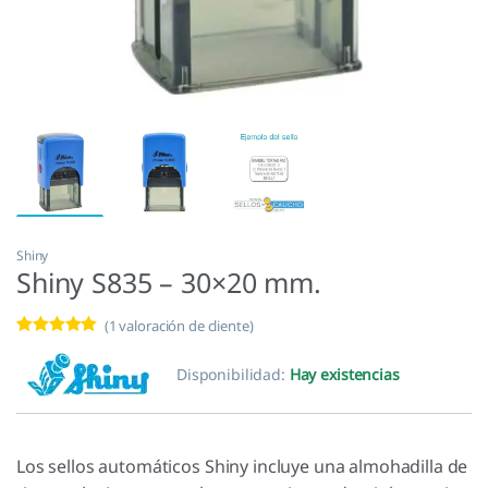
Shiny
Shiny S835 – 30×20 mm.
(
1
valoración de cliente)
Valorado con
1
5.00
de 5 en
Disponibilidad:
Hay existencias
base a
valoración de
un cliente
Los sellos automáticos Shiny incluye una almohadilla de