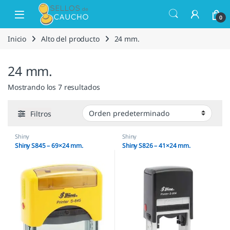
Saltar a la navegación
Saltar al contenido
Open
0
Inicio
Alto del producto
24 mm.
24 mm.
Mostrando los 7 resultados
Filtros
Shiny
Shiny
Shiny S845 – 69×24 mm.
Shiny S826 – 41×24 mm.