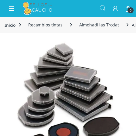
Saltar a la navegación
Saltar al contenido
Open
0
Inicio
Recambios tintas
Almohadillas Trodat
Al