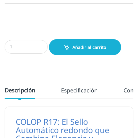
Colop R17 - 17 mm. diámetro cantidad
Añadir al carrito
Descripción
Especificación
Come
COLOP R17: El Sello
Automático redondo que